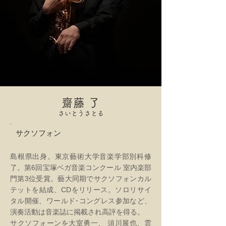
齋藤 了
さいとうさとる
サクソフォン
島根県出身。東京藝術大学音楽学部別科修
了。第6回宝塚ベガ音楽コンクール 室内楽部
門第3位受賞。藝大同期でサクソフォンカル
テットを結成、CDをリリース。ソロリサイ
タル開催、ワールド･コングレス参加など、
演奏活動は音楽誌に掲載され高評を得る。
サクソフォーンを大室勇一、 須川展也、雲