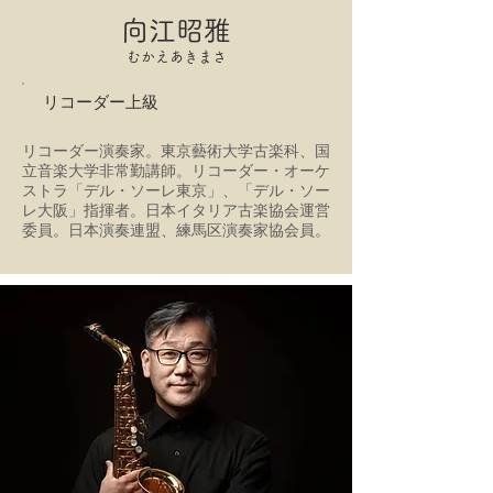
向江昭雅
むかえあきまさ
リコーダー上級
リコーダー演奏家。東京藝術大学古楽科、国
立音楽大学非常勤講師。リコーダー・オーケ
ストラ「デル・ソーレ東京」、「デル・ソー
レ大阪」指揮者。日本イタリア古楽協会運営
委員。日本演奏連盟、練馬区演奏家協会員。