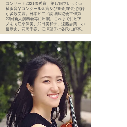
コンサート2021優秀賞、第17回フレッシュ
横浜音楽コンクール金賞及び審査員特別賞ほ
か多数受賞。日本ピアノ調律師協会主催第
23回新人演奏会等に出演。これまでにピア
ノを向江奈保美、武田美和子、遠藤志葉、小
畠康史、花岡千春、江澤聖子の各氏に師事。