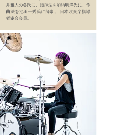
井雅人の各氏に、指揮法を加納明洋氏に、作
曲法を池田一秀氏に師事。 日本吹奏楽指導
者協会会員。