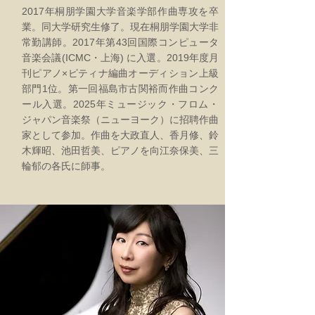
2017年桐朋学園大学音楽学部作曲専攻を卒
業。同大学研究生修了。現在桐朋学園大学非
常勤講師。2017年第43回国際コンピュータ
音楽会議(ICMC・上海) に入選。2019年度月
刊ピアノ×ピティナ編曲オーディション上級
部門1位。第一回福島市古関裕而作曲コンク
ール入選。2025年ミュージック・フロム・
ジャパン音楽祭（ニューヨーク）に招聘作曲
家として参加。作曲を大政直人、香月修、鈴
木輝昭、池田哲美、ピアノを向江奈保美、三
輪郁の各氏に師事。